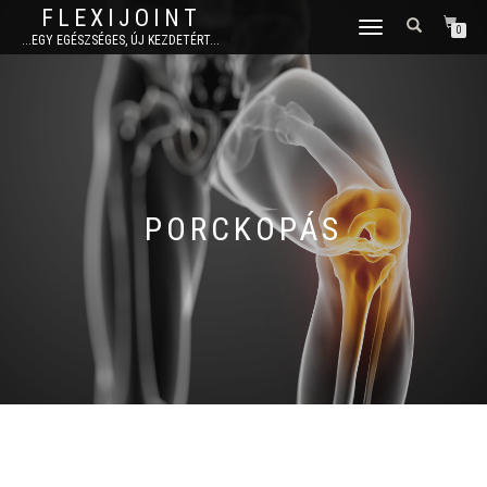
FLEXIJOINT
TOGGLE
0
...EGY EGÉSZSÉGES, ÚJ KEZDETÉRT...
NAVIGATION
PORCKOPÁS