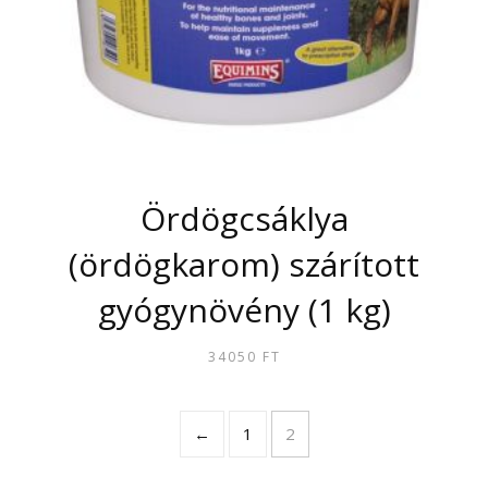
Ördögcsáklya
(ördögkarom) szárított
gyógynövény (1 kg)
34050
FT
←
1
2