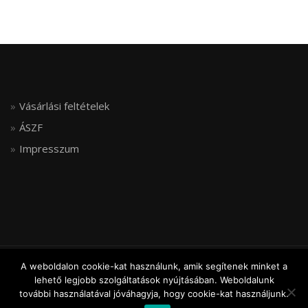
Vásárlási feltételek
ÁSZF
Impresszum
A weboldalon cookie-kat használunk, amik segítenek minket a
© FLEXIJOINT, ALL RIGHTS RESERVED
lehető legjobb szolgáltatások nyújtásában. Weboldalunk
ShopIsle
powered by
WordPress
további használatával jóváhagyja, hogy cookie-kat használjunk.