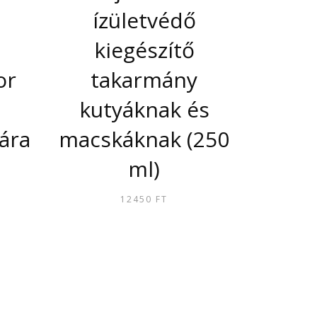
ízületvédő
kiegészítő
or
takarmány
kutyáknak és
ára
macskáknak (250
ml)
ÁRTARTOMÁNY:
14400 FT
12450
FT
27850 FT
EK
JA