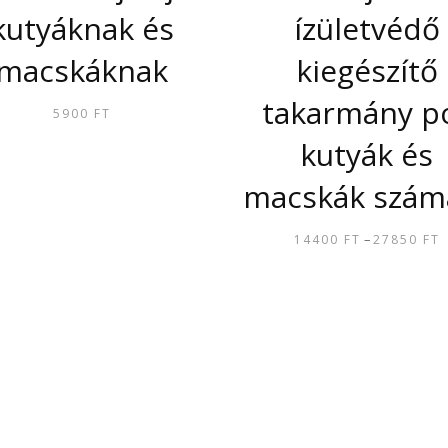
kutyáknak és
ízületvédő
macskáknak
kiegészítő
takarmány p
5900
FT
kutyák és
macskák szám
–
14400
FT
27850
FT
ENNEK
-
A
TERMÉKN
TÖBB
VARIÁCIÓ
VAN.
A