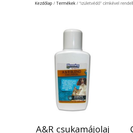
Kezdőlap
/
Termékek
/ “izületvédő” címkével rende
A&R csukamájolaj