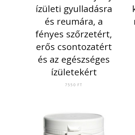
ízületi gyulladásra
és reumára, a
fényes szőrzetért,
erős csontozatért
és az egészséges
ízületekért
7550
FT