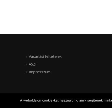
Vásárlási feltételek
ÁSZF
Impresszum
© FLEXIJOINT, ALL RIGHTS RESERVED
A weboldalon cookie-kat használunk, amik segítenek minket
ShopIsle
powered by
WordPress