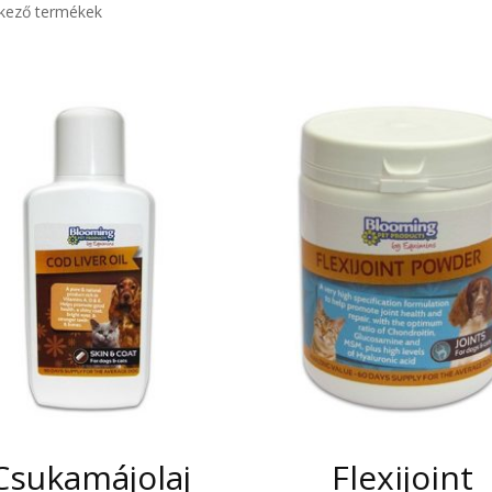
lkező termékek
Csukamájolaj
Flexijoint