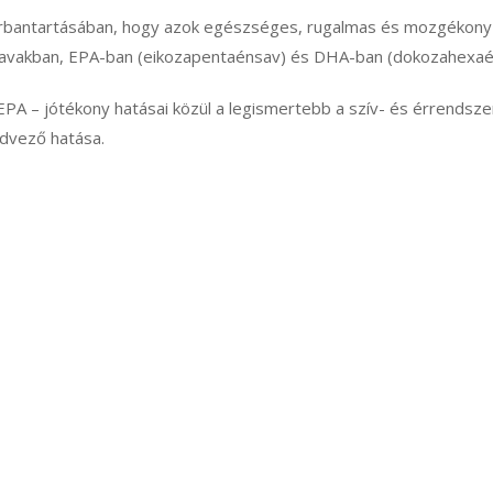
arbantartásában, hogy azok egészséges, rugalmas és mozgékony á
savakban, EPA-ban (eikozapentaénsav) és DHA-ban (dokozahexaé
A – jótékony hatásai közül a legismertebb a szív- és érrendszer
edvező hatása.