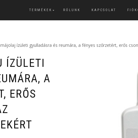
TERMÉKEK
RÓLUNK
KAPCSOLAT
FIÓ
ájolaj ízületi gyulladásra és reumára, a fényes szőrzetért, erős cson
 ÍZÜLETI
EUMÁRA, A
T, ERŐS
AZ
TEKÉRT