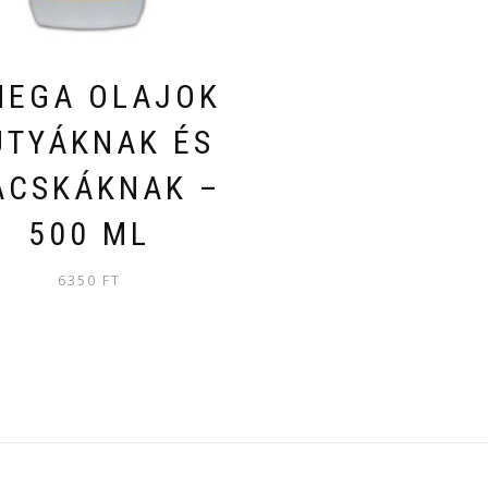
MEGA OLAJOK
UTYÁKNAK ÉS
ACSKÁKNAK –
500 ML
6350
FT