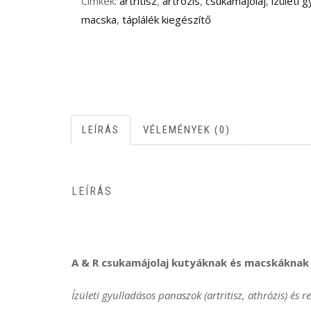
Címkék:
artritisz
,
artrózis
,
csukamájolaj
,
ízületi 
ÉS
macska
,
táplálék kiegészítő
REUMÁRA,
A
FÉNYES
SZŐRZETÉRT,
ERŐS
CSONTOZATÉRT
LEÍRÁS
VÉLEMÉNYEK (0)
ÉS
AZ
EGÉSZSÉGES
LEÍRÁS
ÍZÜLETEKÉRT
MENNYISÉG
A & R csukamájolaj kutyáknak és macskáknak
Ízületi gyulladásos panaszok (artritisz, athrózis)
és r