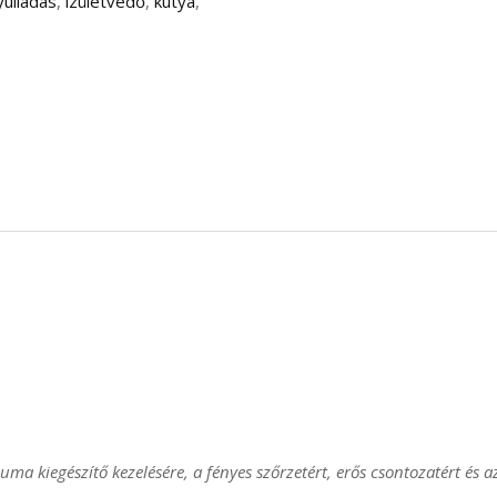
gyulladás
,
izületvédő
,
kutya
,
euma kiegészítő kezelésére, a fényes szőrzetért, erős csontozatért és a