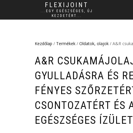
FLEXIJOINT
...EGY EGÉSZSÉGES, ÚJ
KEZDETÉRT...
Kezdőlap
/
Termékek
/
Oldatok, olajok
/ A&R csukam
A&R CSUKAMÁJOLAJ
GYULLADÁSRA ÉS R
FÉNYES SZŐRZETÉR
CSONTOZATÉRT ÉS 
EGÉSZSÉGES ÍZÜLE