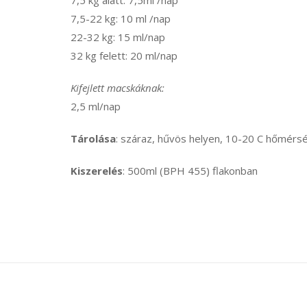
7,5 kg alatt: 7,5ml /nap
7,5-22 kg: 10 ml /nap
22-32 kg: 15 ml/nap
32 kg felett: 20 ml/nap
Kifejlett macskáknak:
2,5 ml/nap
Tárolása
: száraz, hűvös helyen, 10-20 C hőmérsé
Kiszerelés
: 500ml (BPH 455) flakonban