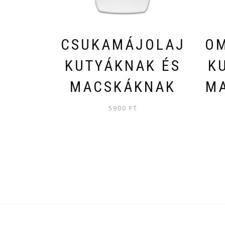
CSUKAMÁJOLAJ
O
KUTYÁKNAK ÉS
K
MACSKÁKNAK
M
5900
FT