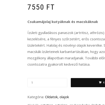
7550
FT
Csukamájolaj kutyáknak és macskáknak
Ízületi gyulladásos panaszok (artritisz, athrózis
kezelésére, a fényes szőrzetért, erős csontoz
ízületekért. Halolaj és növényi olajok keveréke.
macskák ízületeinek karbantartásában, hogy az
mozgékony állapotban maradjanak. További előn
csontozatra gyakorolt kedvező hatása.
A&R
K
CSUKAMÁJOLAJ
ÍZÜLETI
Kategória:
Oldatok, olajok
GYULLADÁSRA