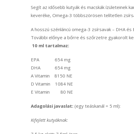
Segít az idősebb kutyák és macskák ízületeinek k
keveréke, Omega-3 többszörösen telítetlen zsír
A hosszú szénláncú omega-3 zsírsavak – DHA és EP
További előnye a bőrre és szőrzetre gyakorolt k
10 ml tartalmaz:
EPA 654 mg
DHA 654 mg
A Vitamin 8150 NE
D Vitamin 1084 NE
E Vitamin 80 NE
Adagolási javaslat:
(egy teáskanál = 5 ml):
Kifejlett kutyáknak: