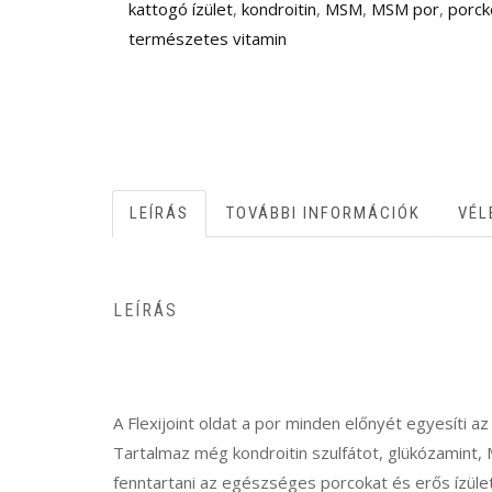
kattogó ízület
,
kondroitin
,
MSM
,
MSM por
,
porck
MENNYISÉG
természetes vitamin
LEÍRÁS
TOVÁBBI INFORMÁCIÓK
VÉL
LEÍRÁS
A Flexijoint oldat a por minden előnyét egyesíti a
Tartalmaz még kondroitin szulfátot, glükózamint, M
fenntartani az egészséges porcokat és erős ízület