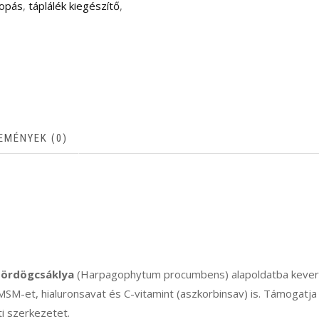
opás
,
táplálék kiegészítő
,
EMÉNYEK (0)
z
ördögcsáklya
(Harpagophytum procumbens) alapoldatba keverve
SM-et, hialuronsavat és C-vitamint (aszkorbinsav) is. Támogatja a
i szerkezetet.