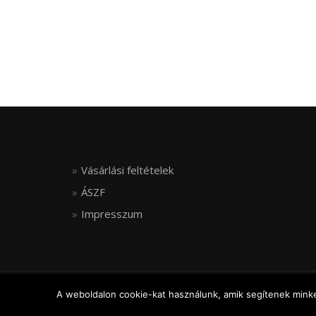
Vásárlási feltételek
ÁSZF
Impresszum
© FLEXIJOINT, ALL RIGHTS RESERVED
A weboldalon cookie-kat használunk, amik segítenek minket
ShopIsle
powered by
WordPress