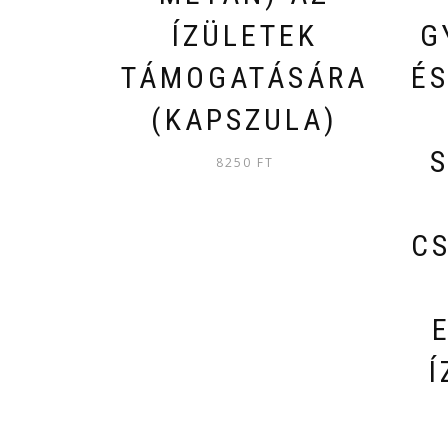
ÍZÜLETEK
G
TÁMOGATÁSÁRA
ÉS
(KAPSZULA)
8250
FT
C
Í