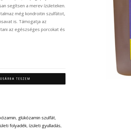
an segítsen a merev ízületeken.
artalmaz még kondroitin szulfátot,
nsavat is. Támogatja az
tartani az egészséges porcokat és
OSÁRBA TESZEM
ukózamin
,
glükózamin szulfát
,
zületi folyadék
,
ízületi gyulladás
,