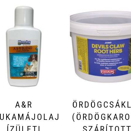
A&R
ÖRDÖGCSÁKL
UKAMÁJOLAJ
(ÖRDÖGKARO
ÍZÜLETI
SZÁRÍTOT