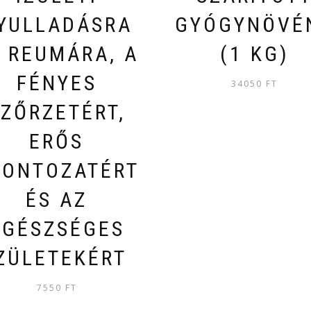
YULLADÁSRA
GYÓGYNÖVÉ
 REUMÁRA, A
(1 KG)
FÉNYES
34050
FT
SZŐRZETÉRT,
ERŐS
SONTOZATÉRT
ÉS AZ
EGÉSZSÉGES
ZÜLETEKÉRT
7550
FT