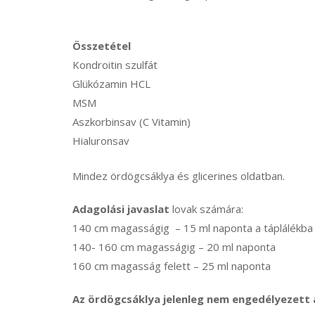
Összetétel
Kondroitin szulfát
Glükózamin HCL
MSM
Aszkorbinsav (C Vitamin)
Hialuronsav
Mindez ördögcsáklya és glicerines oldatban.
Adagolási javaslat
lovak számára:
140 cm magasságig – 15 ml naponta a táplálékba
140- 160 cm magasságig – 20 ml naponta
160 cm magasság felett – 25 ml naponta
Az ördögcsáklya jelenleg nem engedélyezett 