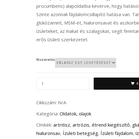
procumbens) alapoldatba keverve, hogy hatásos
Szinte azonnali fájdalomcsillapító hatása van. T
glükózamint, MSM-et, hialuronsavat és aszkorbi
ízületeket, az ínakat és szalagokat, segít fenn
erős ízületi szerkezetet.
Kiszerelés
FLEXIJOINT
K
OLDAT
ÍZÜLETVÉDŐ
Cikkszám:
N/A
KIEGÉSZÍTŐ
Kategória:
Oldatok, olajok
TAKARMÁNY
Címkék:
artritisz
,
artrózis
,
étrend kiegészítő
,
gl
LOVAK
hialuronsav
,
Ízületi betegség
,
Ízületi fájdalom
,
í
SZÁMÁRA