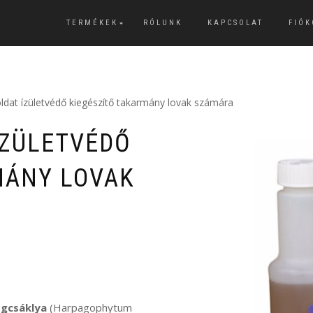
TERMÉKEK
RÓLUNK
KAPCSOLAT
FIÓ
 oldat ízületvédő kiegészítő takarmány lovak számára
ÍZÜLETVÉDŐ
MÁNY LOVAK
RTOMÁNY:
0 FT
gcsáklya
(Harpagophytum
0 FT