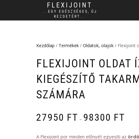
FLEXIJOINT
...EGY EGÉSZSÉGES, ÚJ
KEZDETÉRT...
Kezdőlap
/
Termékek
/
Oldatok, olajok
/ Flexijoint
FLEXIJOINT OLDAT 
KIEGÉSZÍTŐ TAKAR
SZÁMÁRA
ÁRTA
27950
FT
98300
FT
–
2795
-
A Flexijoint por minden előnyét egyesíti az
ördö
9830