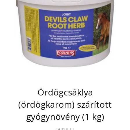
A
VÁLTOZATOK
A
TERMÉKOLDALON
VÁLASZTHATÓK
KI
Ördögcsáklya
(ördögkarom) szárított
gyógynövény (1 kg)
34050
FT