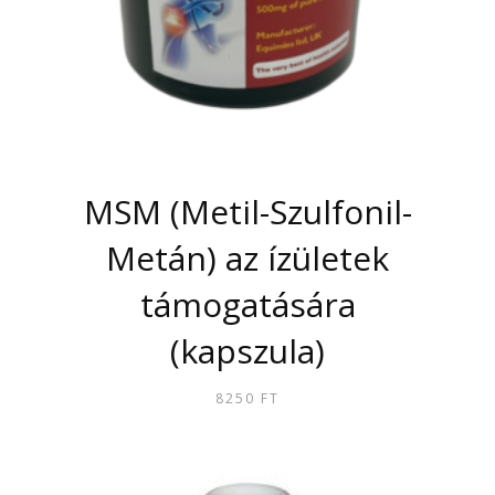
KI
MSM (Metil-Szulfonil-
Metán) az ízületek
támogatására
(kapszula)
8250
FT