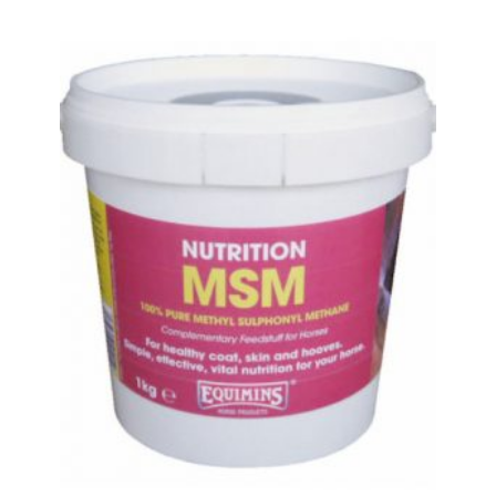
27950 FT
ENNEK
-
A
98300 FT
TERMÉKNEK
TÖBB
VARIÁCIÓJA
VAN.
A
VÁLTOZATOK
A
TERMÉKOLDALON
VÁLASZTHATÓK
KI