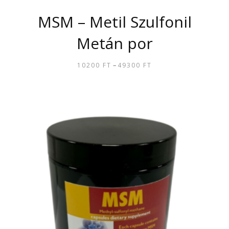
MSM – Metil Szulfonil
Metán por
–
10200
FT
49300
FT
ÁRTARTOMÁNY:
10200 FT
ENNEK
-
A
49300 FT
TERMÉKNEK
TÖBB
VARIÁCIÓJA
VAN.
A
VÁLTOZATOK
A
TERMÉKOLDALON
VÁLASZTHATÓK