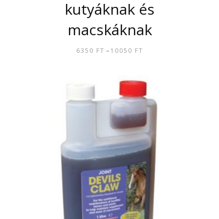
kutyáknak és
macskáknak
–
6350
FT
10050
FT
ÁRTARTOMÁNY:
6350 FT
ENNEK
-
A
10050 FT
TERMÉKNEK
TÖBB
VARIÁCIÓJA
VAN.
A
VÁLTOZATOK
A
TERMÉKOLDALON
VÁLASZTHATÓK