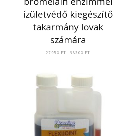
bromelain enzimmel
ízületvédő kiegészítő
takarmány lovak
számára
–
27950
FT
98300
FT
ÁRTARTOMÁNY:
27950 FT
ENNEK
-
A
98300 FT
TERMÉKNEK
TÖBB
VARIÁCIÓJA
VAN.
A
VÁLTOZATOK
A