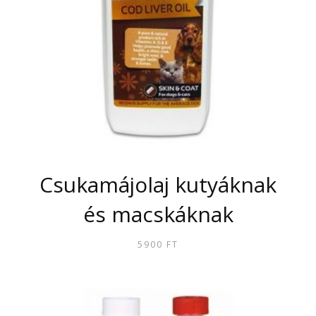
Csukamájolaj kutyáknak
és macskáknak
5900
FT