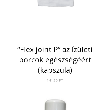
“Flexijoint P” az ízületi
porcok egészségéért
(kapszula)
14150
FT