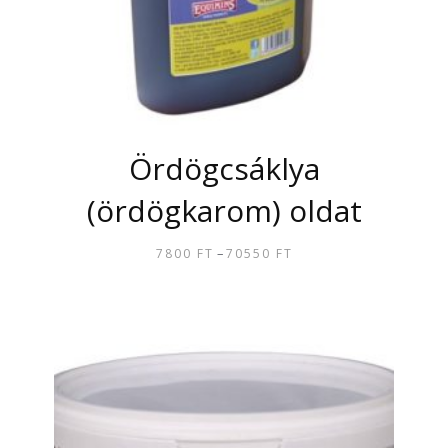
KI
Ördögcsáklya
(ördögkarom) oldat
–
7800
FT
70550
FT
ÁRTARTOMÁNY:
7800 FT
ENNEK
-
A
70550 FT
TERMÉKNEK
TÖBB
VARIÁCIÓJA
VAN.