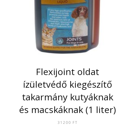
TERMÉKOLDALON
VÁLASZTHATÓK
KI
Flexijoint oldat
ízületvédő kiegészítő
takarmány kutyáknak
és macskáknak (1 liter)
31200
FT