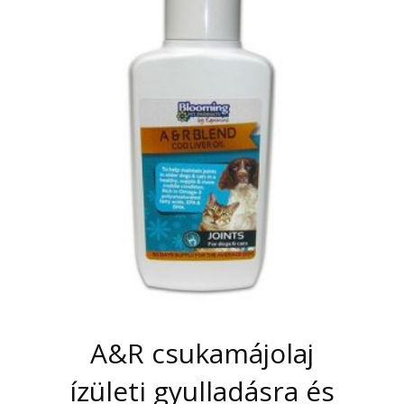
A&R csukamájolaj
ízületi gyulladásra és