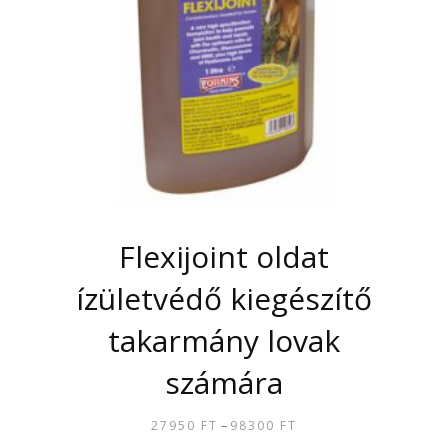
Flexijoint oldat
ízületvédő kiegészítő
takarmány lovak
számára
–
27950
FT
98300
FT
ÁRTARTOMÁNY: