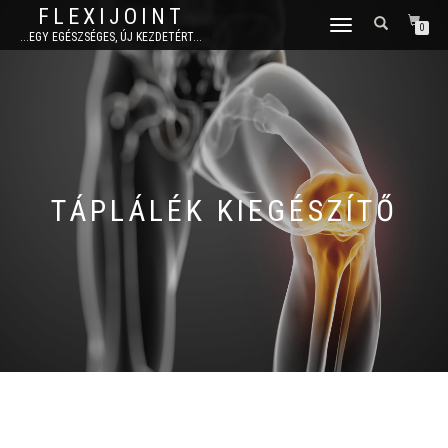
FLEXIJOINT
TOGGLE
0
...EGY EGÉSZSÉGES, ÚJ KEZDETÉRT...
NAVIGATION
TÁPLÁLÉK KIEGÉSZÍTŐ